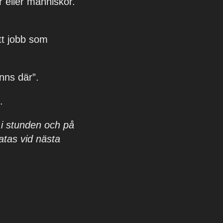
er eller människor.
itt jobb som
anns där
”.
.
 i stunden och på
ratas vid nästa