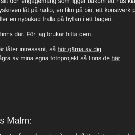
 slit och engagemang som ligger bakom ett hus klart
yskriven låt på radio, en film på bio, ett konstverk 
ller en nybakad fralla på hyllan i ett bageri.
 finns där. För jag brukar hitta dem.
r låter intressant, så
hör gärna av dig
.
ågra av mina egna fotoprojekt så finns de
här
s Malm: