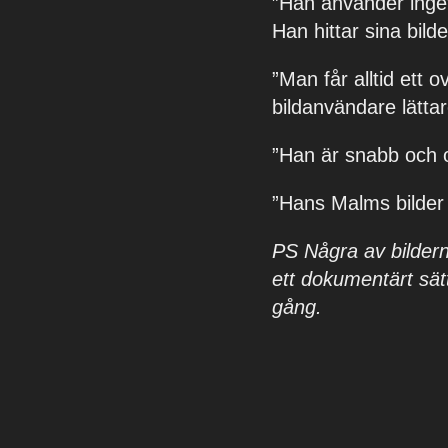
”Han använder inget e
Han hittar sina bild
”Man får alltid ett 
bildanvändare lättar
”Han är snabb och o
”Hans Malms bilder 
PS Några av bildern
ett dokumentärt sätt
gång.