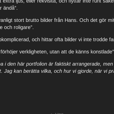
xtra ljus, eller rekvisita, och flyttar inte runt sak
er ändå”.
ovanligt stort brutto bilder från Hans. Och det gör m
e och roligare”.
komplicerad, och hittar ofta
bilder vi inte trodde f
förhöjer verkligheten, utan att de känns konstlade”
a i den här portfolion är faktiskt arrangerade, men
. Jag kan berätta vilka, och hur vi gjorde, när vi p