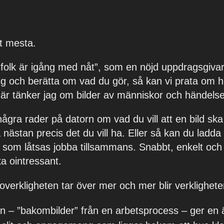
et mesta.
r folk är igång med nåt”, som en nöjd uppdragsgivar
ig
och berätta om vad du gör, så kan vi prata om h
här tänker jag om bilder av människor och händelse
ågra rader på datorn om vad du vill att en bild ska 
nästan precis det du vill ha. Eller så kan du ladda 
som låtsas jobba tillsammans. Snabbt, enkelt och 
a ointressant.
erkligheten tar över mer och mer blir verkligheten
den – ”bakombilder” från en arbetsprocess – ger en