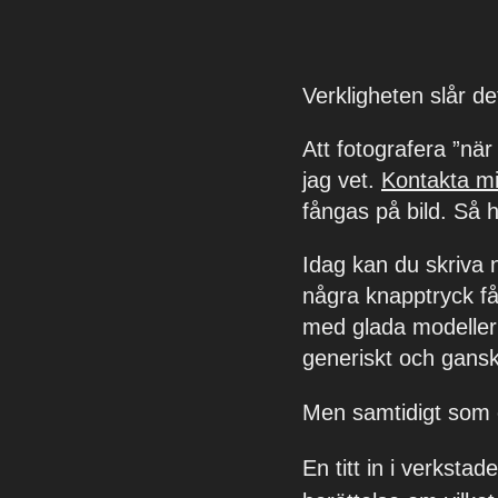
Verkligheten slår d
Att fotografera ”nä
jag vet.
Kontakta m
fångas på bild. Så 
Idag kan du skriva n
några knapptryck få 
med glada modeller 
generiskt och gansk
Men samtidigt som ov
En titt in i verksta